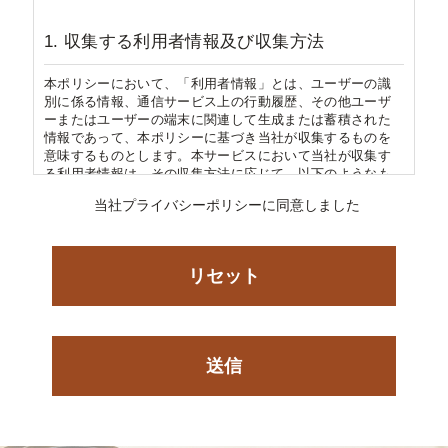
1. 収集する利用者情報及び収集方法
本ポリシーにおいて、「利用者情報」とは、ユーザーの識
別に係る情報、通信サービス上の行動履歴、その他ユーザ
ーまたはユーザーの端末に関連して生成または蓄積された
情報であって、本ポリシーに基づき当社が収集するものを
意味するものとします。本サービスにおいて当社が収集す
る利用者情報は、その収集方法に応じて、以下のようなも
のとなります。
当社プライバシーポリシーに同意しました
​​​​​​​(1) ユーザーからご提供いただく情報
本サービスを利用するために、または本サービスの利用を
通じてユーザーからご提供いただく情報は以下のとおりで
す。
・氏名、生年月日、性別、職業等プロフィールに関する情
報
・メールアドレス、電話番号、住所等連絡先に関する情報
送信
・クレジットカード情報、銀行口座情報、電子マネー情報
等決済手段に関する情報
・ユーザーの肖像を含む静止画情報
・入力フォームその他当社が定める方法を通じてユーザー
が入力または送信する情報