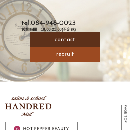
(2) ユーザーが本サービスの利用において、他のサービスと
連携を許可することにより、当該他のサービスからご提供
いただく情報
ユーザーが、本サービスを利用するにあたり、ソーシャル
tel.
084-948-0023
ネットワーキングサービス等の他のサービスとの連携を許
営業時間 10:00-21:00(不定休)
可した場合には、その許可の際にご同意いただいた内容に
基づき、以下の情報を当該外部サービスから収集します。
contact
・当該外部サービスでユーザーが利用するID
・その他当該外部サービスのプライバシー設定によりユー
ザーが連携先に開示を認めた情報
recruit
(3) ユーザーが本サービスを利用するにあたって、当社が収
集する情報
当社は、本サービスへのアクセス状況やそのご利用方法に
関する情報を収集することがあります。これには以下の情
報が含まれます。
・リファラ
・IPアドレス
・サーバーアクセスログに関する情報
・Cookie、ADID、IDFAその他の識別子
(4) ユーザーが本サービスを利用するにあたって、当社がユ
ーザーの個別同意に基づいて収集する情報
当社は、ユーザーが3-1に定める方法により個別に同意した
場合、当社は以下の情報を利用中の端末から収集します。
HOT PEPPER BEAUTY
・位置情報